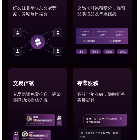
好友註冊享永久交易獎
交易均可累積積分，輕鬆
勵，獎勵每日結算
兌換禮品及專屬優惠
交易信號
專業服務
交易信號免費推送，專業
客服全年在線，隨時解答
團隊助您搶佔先機
各種疑難