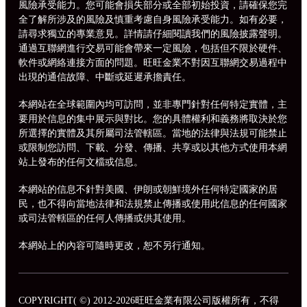
風險承受能力。您可能會損失部分或全部初始投資，請確保您完
全了解所涉及的風險及慎重考慮自身風險承受能力。如有必要，
請尋求獨立的專業意見。詳情請仔細閱讀我們的風險披露聲明。
通過互聯網進行交易可能會帶來一定風險，包括但不限於硬件、
軟件或網絡連接方面的問題。旺旺金業不對因互聯網交易過程中
出現的通信故障、中斷或延遲承擔責任。
本網站在全球範圍內均可訪問，並非專門針對任何特定實體，主
要用於信息的集中展示與對比。您的具體權利和義務將取決於您
所選擇的實體及其所屬司法管轄區。當地的法律與法規可能禁止
或限制您訪問、下載、分發、傳播、共享或以其他方式使用本網
站上發布的任何文檔或信息。
本網站的信息不針對美國、伊朗或朝鮮境外任何特定國家的居
民，也不得向當地法律和法規禁止傳播或使用此信息的任何國家
或司法管轄區的任何人傳播或供其使用。
本網站上的內容可隨時更改，恕不另行通知。
COPYRIGHT( ©) 2012-2026旺旺金業有限公司版權所有，不得