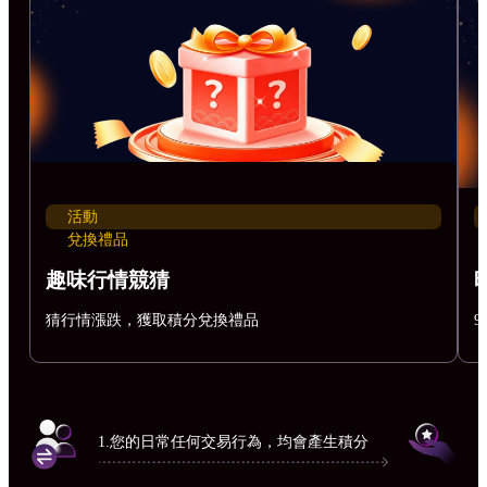
活動
兌換禮品
趣味行情競猜
猜行情漲跌，獲取積分兌換禮品
9
1.您的日常任何交易行為，均會產生積分